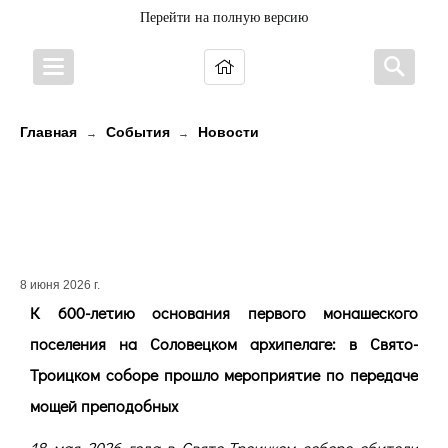
Перейти на полную версию
Главная
События
Новости
→
→
К 600-летию основания первого
монашеского поселения на
Соловецком архипелаге
8 июня 2026 г.
К 600-летию основания первого монашеского
поселения на Соловецком архипелаге: в Свято-
Троицком соборе прошло мероприятие по передаче
мощей преподобных
18 мая 2026 года в Свято-Троицком соборе обители