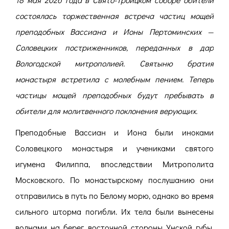
состоялась торжественная встреча частиц мощей
преподобных Вассиана и Ионы Пертоминских —
Соловецких постриженников, переданных в дар
Вологодской митрополией. Святыню братия
монастыря встретила с молебным пением. Теперь
частицы мощей преподобных будут пребывать в
обители для молитвенного поклонения верующих.
Преподобные Вассиан и Иона были иноками
Соловецкого монастыря и учениками святого
игумена Филиппа, впоследствии Митрополита
Московского. По монастырскому послушанию они
отправились в путь по Белому морю, однако во время
сильного шторма погибли. Их тела были вынесены
волнами на берег восточной стороны Унской губы.