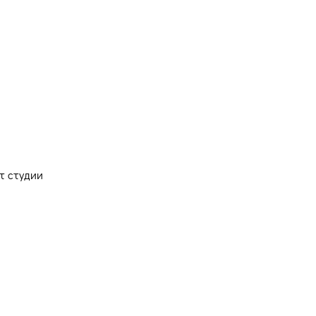
Версия для
слабовидящих
т студии