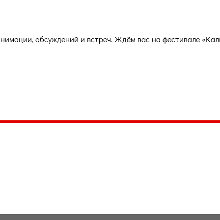
анимации, обсуждений и встреч. Ждём вас на фестивале «Кал
035, Россия, Республика Карелия,
Петрозаводск, пл. Ленина, 2
/факс (8142) 55–95–00
ail:
etnodomrk@yandex.ru
фик работы:
ПТ с 9.00 до 17.00