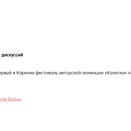
оказов, мастер-классов и
и дискуссий
рвый в Карелии фестиваль авторской анимации «Калитка» о
ная бронь
.