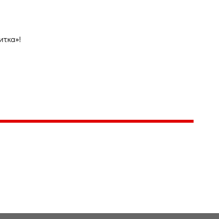
итка»!