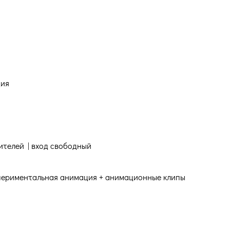
ция
ителей | вход свободный
Экспериментальная анимация + анимационные клипы