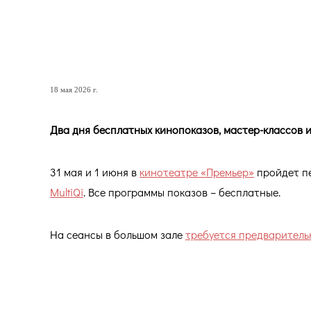
Два дня бесплатных киноп
дискуссий
18 мая 2026 г.
Два дня бесплатных кинопоказов, мастер-классов 
31 мая и 1 июня в
кинотеатре «Премьер»
пройдет пе
MultiQi
. Все программы показов – бесплатные.
На сеансы в большом зале
требуется предваритель