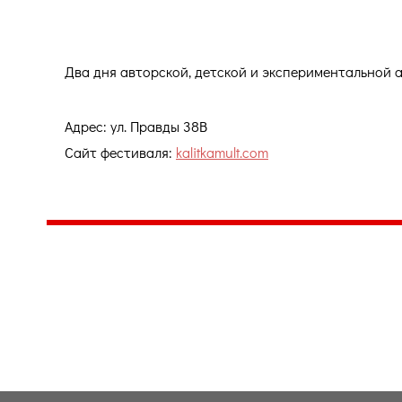
Два дня авторской, детской и экспериментальной 
Адрес: ул. Правды 38В
Сайт фестиваля:
kalitkamult.com
Центр народного творчества и культурных инициатив
185
г. 
"Вытворяем всё
тел
самое традиционное,
e-m
культурное и
Гра
народное"
ПН-
© Конструктор сайтов
Nubex.ru