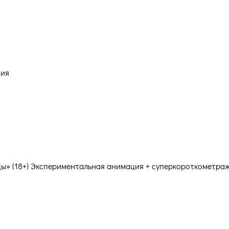
ция
нды» (18+) Экспериментальная анимация + суперкороткометра