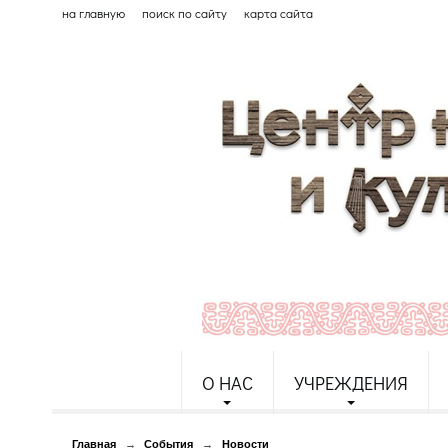
на главную
поиск по сайту
карта сайта
О НАС
УЧРЕЖДЕНИЯ
Главная
→
События
→
Новости