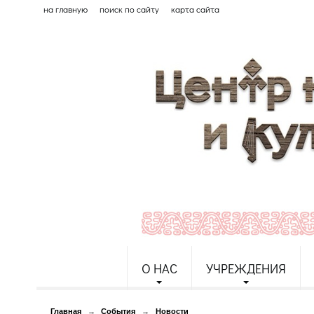
на главную
поиск по сайту
карта сайта
О НАС
УЧРЕЖДЕНИЯ
Главная
→
События
→
Новости