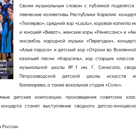
Своим музыкальным словом с публикой поделятся
певческие коллективы Республики Карелия: концер
«Теллерво», средний хор «Laulu», хоровая капелла м
и юношей «Виват», женские хоры «Ренессанс» и «Ак
ансамбль народной музыки «Перегудки», концер
«Алые паруса» и детский хор «Отроки во Вселенной
казачьей песни «Карусель», хор старших классов
музыкальной школы №1 им. Г. Синисало, свод
Петрозаводской детской школы искусств и
Балакирева, а также вокальная студия «Соло».
имые детские композиции, произведения советских клас
концерта станет выступление сводного детско-юношеск
 России.