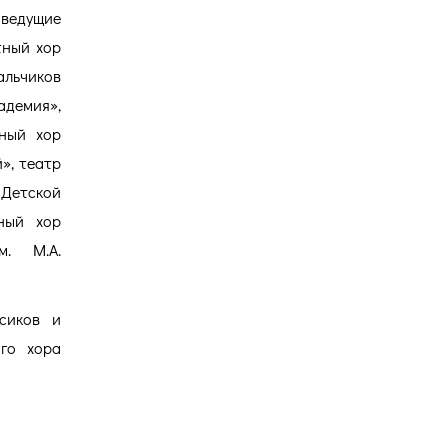
 ведущие
тный хор
альчиков
адемия»,
тный хор
», театр
 Детской
ный хор
м. М.А.
сиков и
ого хора