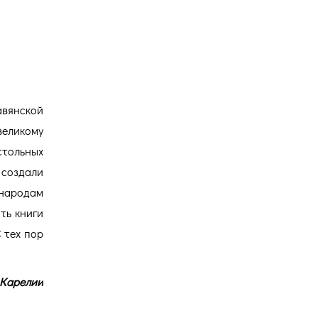
Версия для
и
слабовидящих
вянской
великому
тольных
 создали
 народам
ть книги
 тех пор
 Карелии