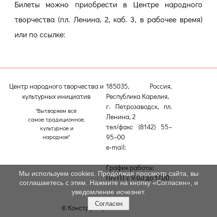
Билеты можно приобрести в Центре народного
творчества (пл. Ленина, 2, каб. 3, в рабочее время)
или по ссылке:
Центр народного творчества и
185035, Россия,
культурных инициатив
Республика Карелия,
г. Петрозаводск, пл.
"Вытворяем всё
Ленина, 2
самое традиционное,
тел/факс (8142) 55–
культурное и
95–00
народное"
e-mail:
etnodomrk@yandex.ru
График работы:
Мы используем cookies. Продолжая просмотр сайта, вы
ПН-ПТ с 9.00 до 17.00
соглашаетесь с этим. Нажмите на кнопку «Согласен», и
уведомление исчезнет.
Согласен
© Конструктор сайтов
Nubex.ru