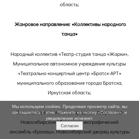
область;
Жанровое направление: «Коллективы народного
танца»
Народный коллектив «Театр-студия танца «Жарки»,
Муниципальное автономное учреждение культуры
«Театрально-концертный центр «Братск-АРТ»
муниципального образования города Братска,
Иркутская область;
Мы используем cookies. Продолжая просмотр сайта, вы
Заслуженный коллектив народного творчества
соглашаетесь с этим. Нажмите на кнопку «Согласен», и
уведомление исчезнет.
Новосибирской области хореографический
Согласен
ансамбль «Ералаш», Новосибирский дворец культуры