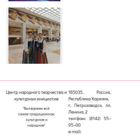
Центр народного творчества и
185035, Россия,
культурных инициатив
Республика Карелия,
г. Петрозаводск, пл.
"Вытворяем всё
Ленина, 2
самое традиционное,
тел/факс (8142) 55–
культурное и
95–00
народное"
e-mail:
etnodomrk@yandex.ru