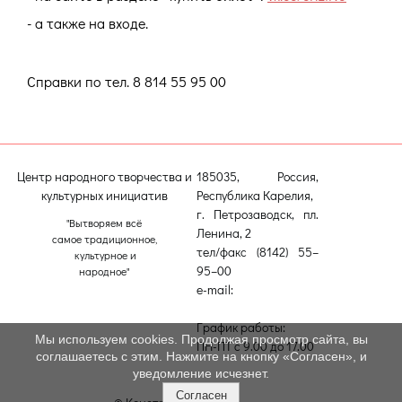
- а также на входе.
Справки по тел. 8 814 55 95 00
Центр народного творчества и
185035, Россия,
культурных инициатив
Республика Карелия,
г. Петрозаводск, пл.
"Вытворяем всё
Ленина, 2
самое традиционное,
тел/факс (8142) 55–
культурное и
95–00
народное"
e-mail:
etnodomrk@yandex.ru
График работы:
Мы используем cookies. Продолжая просмотр сайта, вы
ПН-ПТ с 9.00 до 17.00
соглашаетесь с этим. Нажмите на кнопку «Согласен», и
уведомление исчезнет.
Согласен