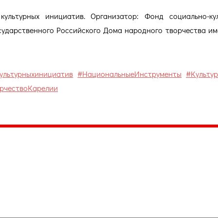
ультурных инициатив. Организатор: Фонд социально-ку
ударственного Российского Дома народного творчества име
ультурныхинициатив
#НациональныеИнструменты
#Культу
рчествоКарелии
035, Россия, Республика Карелия,
Петрозаводск, пл. Ленина, 2
/факс (8142) 55–95–00
ail:
etnodomrk@yandex.ru
фик работы:
ПТ с 9.00 до 17.00