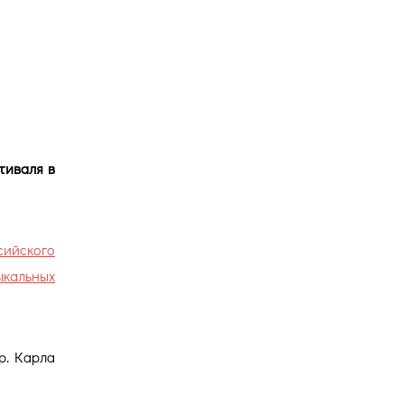
Версия для
слабовидящих
тиваля в
сийского
кальных
р. Карла