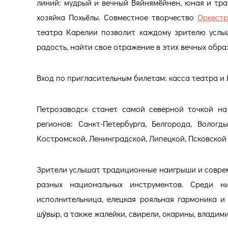
линий: мудрый и вечный Вяйнямёйнен, юная и тра
хозяйка Похьёлы. Совместное творчество
Оркестр
театра Карелии позволит каждому зрителю услыша
радость, найти свое отражение в этих вечных образ
Вход по пригласительным билетам: касса театра и Ц
Петрозаводск станет самой северной точкой на
регионов: Санкт-Петербурга, Белгорода, Вологд
Костромской, Ленинградской, Липецкой, Псковской
Зрители услышат традиционные наигрыши и совре
разных национальных инструментов. Среди н
исполнительница, елецкая рояльная гармоника и 
шӱвыр, а также жалейки, свирели, окарины, владими