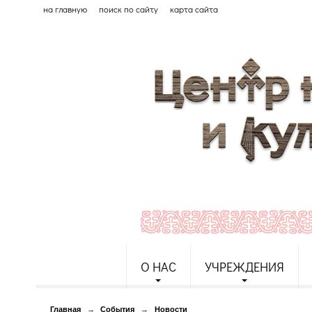
на главную
поиск по сайту
карта сайта
О НАС
УЧРЕЖДЕНИЯ
Главная
→
События
→
Новости