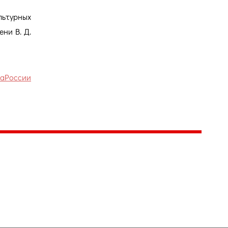
льтурных
ни В. Д.
раРоссии