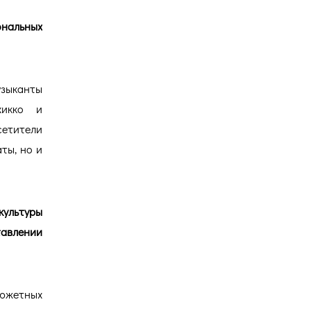
альных
зыканты
хикко и
етители
ты, но и
культуры
тавлении
сюжетных