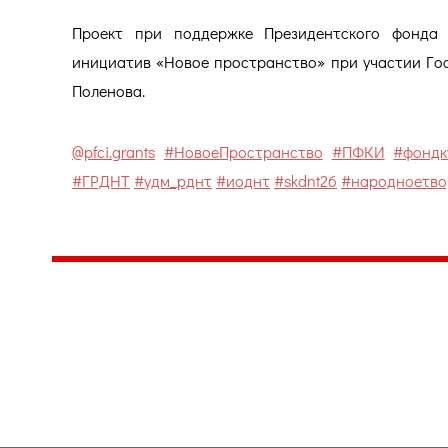
Проект при поддержке Президентского фонда к
инициатив «Новое пространство» при участии Гос
Поленова.
@pfci.grants
#НовоеПространство
#ПФКИ
#фондк
#ГРДНТ
#удм_рднт
#иоднт
#skdnt26
#народноетво
Центр народного творчества и культурных инициатив
185
г. 
"Вытворяем всё
тел
самое традиционное,
e-m
культурное и
Гра
народное"
ПН-
© Конструктор сайтов
Nubex.ru