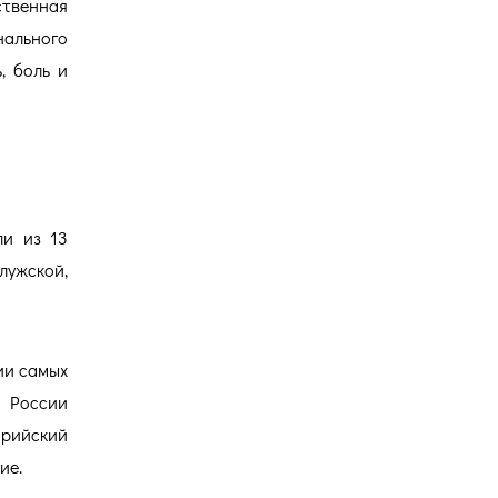
ственная
ального
, боль и
ли из 13
лужской,
ии самых
 России
арийский
ие.