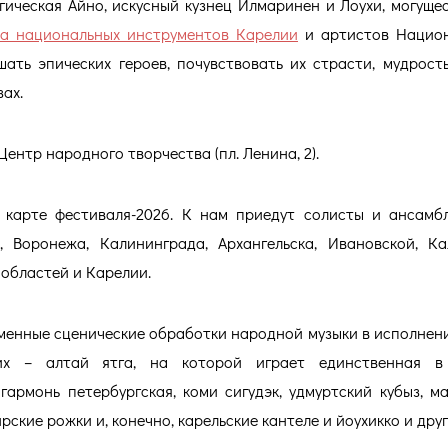
гическая Айно, искусный кузнец Илмаринен и Лоухи, могуще
а национальных инструментов Карелии
и артистов Национ
ть эпических героев, почувствовать их страсти, мудрость
ах.
ентр народного творчества (пл. Ленина, 2).
 карте фестиваля-2026. К нам приедут солисты и ансамб
ы, Воронежа, Калининграда, Архангельска, Ивановской, Ка
 областей и Карелии.
менные сценические обработки народной музыки в исполнен
их – алтай ятга, на которой играет единственная в
гармонь петербургская, коми сигудэк, удмуртский кубыз, м
рские рожки и, конечно, карельские кантеле и йоухикко и друг