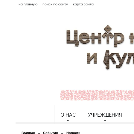
на главную
поиск по сайту
карта сайта
О НАС
УЧРЕЖДЕНИЯ
Главная
→
События
→
Новости