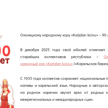
 «Karjalan koivu» – 90 лет!
Олонецкому народному хору «Karjalan koivu» – 90 
В декабре 2025 года свой юбилей отмечает 
старейших коллективов республики –
Ол
народный хор «Karjalan koivu»
(«Карельская береза
С 1935 года коллектив сохраняет национальные 
напевы и карельский язык. Народные и авторск
на родном наречии звучат ярко от родных к
межрегиональных и международных сцен.