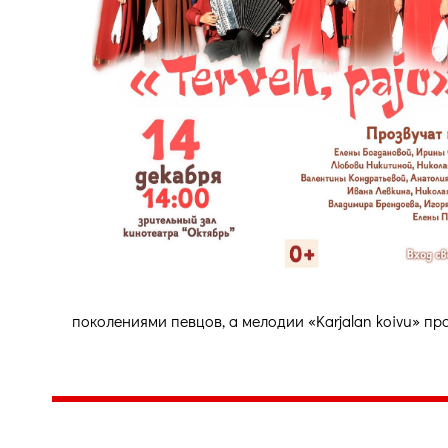
поколениями певцов, а мелодии «Karjalan koivu» п
Центр народного творчества и культурных инициатив
185