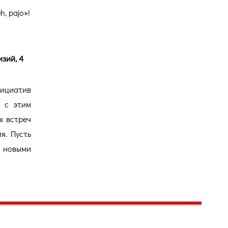
, pajo»!
изий, 4
нициатив
р с этим
х встреч
я. Пусть
 новыми