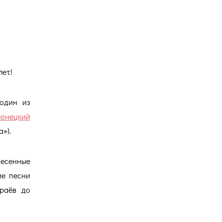
Версия для
слабовидящих
лет!
один из
онецкий
»).
песенные
ие песни
раёв до