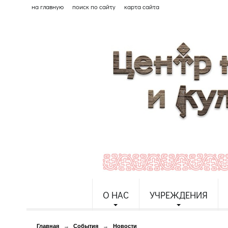
на главную
поиск по сайту
карта сайта
О НАС
УЧРЕЖДЕНИЯ
Главная
→
События
→
Новости