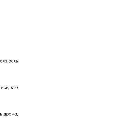
Версия для
слабовидящих
можность
все, кто
ь драма,