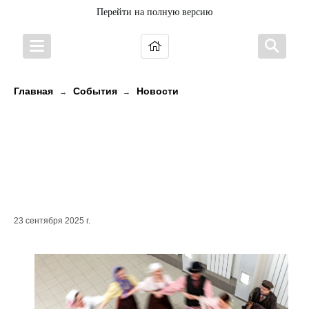
Перейти на полную версию
Главная
События
Новости
→
→
До начала новой смены
танцевального этнолагеря
#КруугаКЭМП остается почти две
недели!
23 сентября 2025 г.