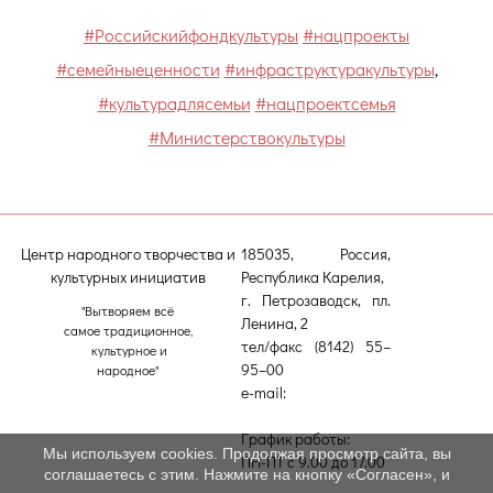
#Российскийфондкультуры
#нацпроекты
#семейныеценности
#инфраструктуракультуры
,
#культурадлясемьи
#нацпроектсемья
#Министерствокультуры
Центр народного творчества и
185035, Россия,
культурных инициатив
Республика Карелия,
г. Петрозаводск, пл.
"Вытворяем всё
Ленина, 2
самое традиционное,
тел/факс (8142) 55–
культурное и
95–00
народное"
e-mail:
etnodomrk@yandex.ru
График работы:
Мы используем cookies. Продолжая просмотр сайта, вы
ПН-ПТ с 9.00 до 17.00
соглашаетесь с этим. Нажмите на кнопку «Согласен», и