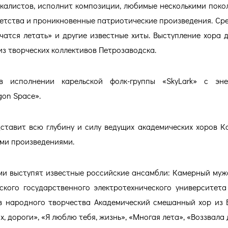
калистов, исполнит композиции, любимые несколькими поко
етства и проникновенные патриотические произведения. Сре
чатся летать» и другие известные хиты. Выступление хора 
з творческих коллективов Петрозаводска.
в исполнении карельской фолк-группы «SkyLark» с эне
on Space».
дставит всю глубину и силу ведущих академических хоров К
ими произведениями.
ми выступят известные российские ансамбли: Камерный муж
ского государственного электротехнического университета 
ив народного творчества Академический смешанный хор из 
х, дороги», «Я люблю тебя, жизнь», «Многая лета», «Воззвала 