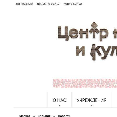
на главную
поиск по сайту
карта сайта
О НАС
УЧРЕЖДЕНИЯ
Главная
→
События
→
Новости