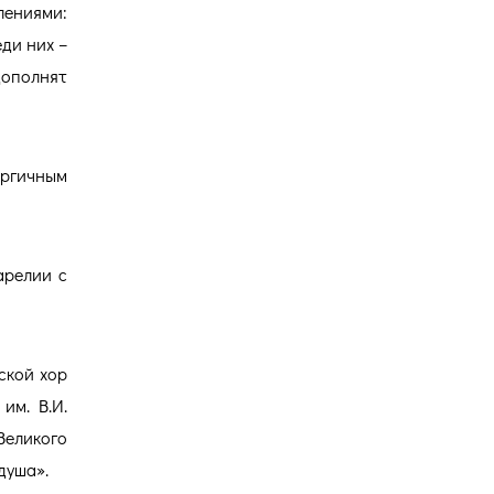
лениями:
ди них –
дополнят
ргичным
арелии с
ской хор
им. В.И.
Великого
душа».