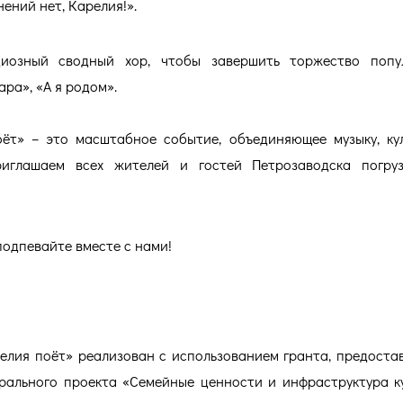
ений нет, Карелия!».
диозный сводный хор, чтобы завершить торжество попу
ра», «А я родом».
т» – это масштабное событие, объединяющее музыку, ку
риглашаем всех жителей и гостей Петрозаводска погруз
подпевайте вместе с нами!
лия поёт» реализован с использованием гранта, предоста
рального проекта «Семейные ценности и инфраструктура к