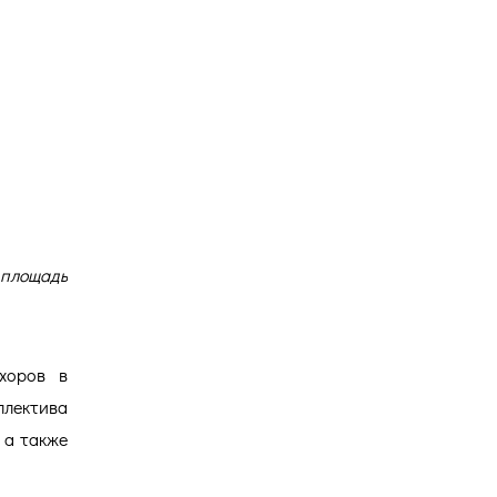
Версия для
т»
слабовидящих
 площадь
хоров в
ллектива
 а также