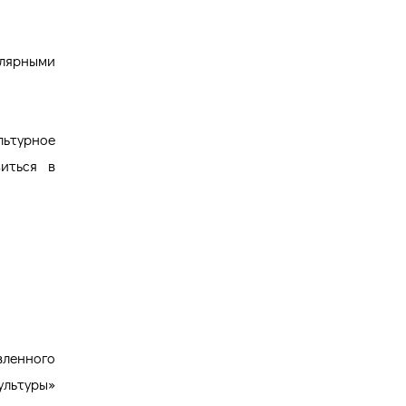
лярными
льтурное
иться в
вленного
ультуры»