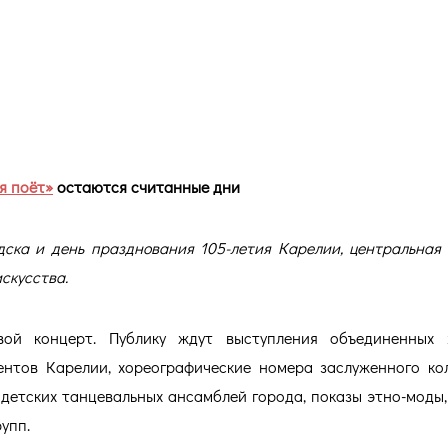
ного праздника «Карелия поё
я поёт»
остаются считанные дни
дска и день празднования 105-летия Карелии, центральная
скусства.
ой концерт. Публику ждут выступления объединенных 
нтов Карелии, хореографические номера заслуженного ко
 детских танцевальных ансамблей города, показы этно-моды,
упп.