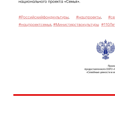
национального проекта «Семья».
#Российскийфондкультуры
,
#нацпроекты
,
#се
#нацпроектсемья
,
#Министерствокультуры
#110Ле
Центр народного творчества и культурных инициатив
185
г. 
"Вытворяем всё
тел
самое традиционное,