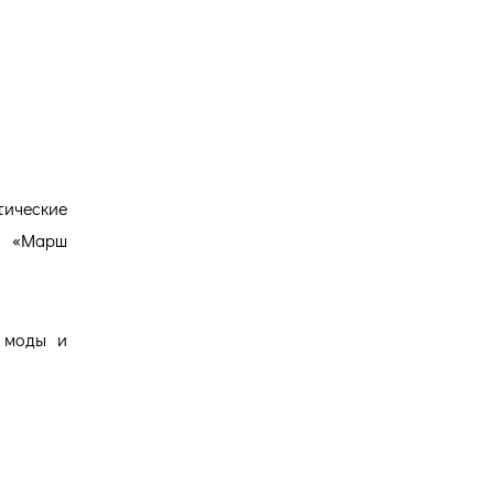
тические
, «Марш
и моды и