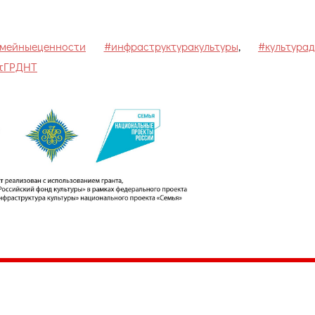
мейныеценности
#инфраструктуракультуры
,
#культура
тГРДНТ
035, Россия, Республика Карелия,
Петрозаводск, пл. Ленина, 2
/факс (8142) 55–95–00