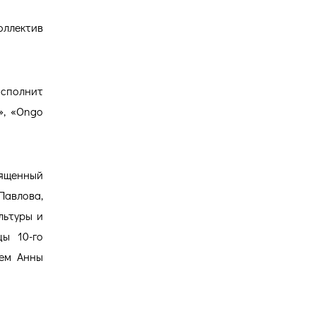
оллектив
исполнит
», «Ongo
ященный
авлова,
льтуры и
цы 10-го
ием Анны