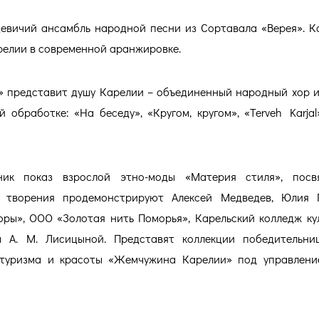
девичий ансамбль народной песни из Сортавала «Верея». К
елии в современной аранжировке.
й!» представит душу Карелии – объединенный народный хор 
 обработке: «На беседу», «Кругом, кругом», «Terveh Karjal
ник показ взрослой этно-моды «Материя стиля», посв
 творения продемонстрируют Алексей Медведев, Юлия П
ры», ООО «Золотая нить Поморья», Карельский колледж ку
 А. М. Лисицыной. Представят коллекции победительни
 туризма и красоты «Жемчужина Карелии» под управлен