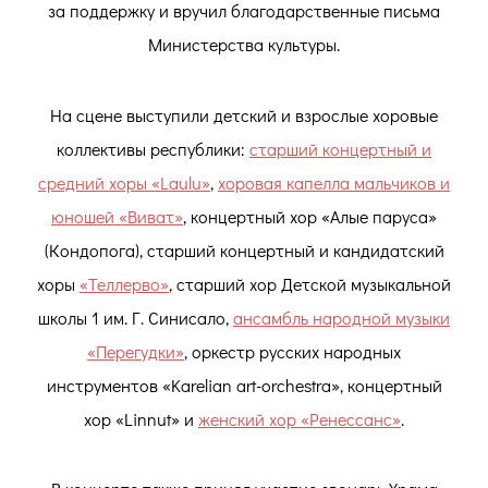
за поддержку и вручил благодарственные письма
Министерства культуры.
На сцене выступили детский и взрослые хоровые
коллективы республики:
старший концертный и
средний хоры «Laulu»
,
хоровая капелла мальчиков и
юношей «Виват»
, концертный хор «Алые паруса»
(Кондопога), старший концертный и кандидатский
хоры
«Теллерво»
, старший хор Детской музыкальной
школы 1 им. Г. Синисало,
ансамбль народной музыки
«Перегудки»
, оркестр русских народных
инструментов «Karelian art-orchestra», концертный
хор «Linnut» и
женский хор «Ренессанс»
.