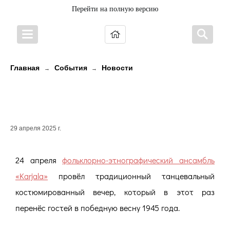
Перейти на полную версию
Главная
События
Новости
→
→
Танцевальный вечер в честь
Великой Победы!
29 апреля 2025 г.
24 апреля
фольклорно-этнографический ансамбль
«Karjala»
провёл традиционный танцевальный
костюмированный вечер, который в этот раз
перенёс гостей в победную весну 1945 года.