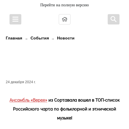
Перейти на полную версию
Главная
События
Новости
→
→
Ансамбль «Верея» в Российском
чарте по фольклорной и
этнической музыке!
24 декабря 2024 г.
Ансамбль «Верея»
из Сортавала вошел в ТОП-список
Российского чарта по фольклорной и этнической
музыке!