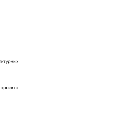
Версия для
слабовидящих
льтурных
 проекта