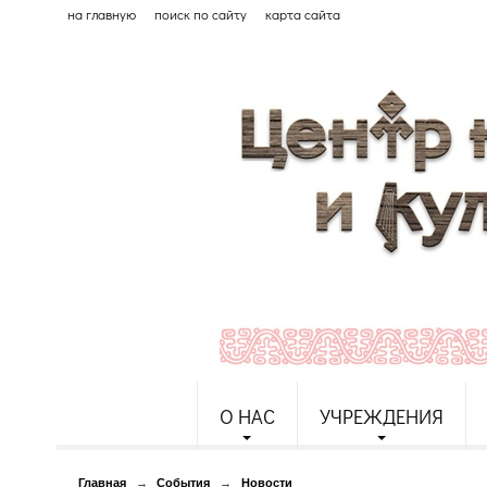
на главную
поиск по сайту
карта сайта
О НАС
УЧРЕЖДЕНИЯ
Главная
→
События
→
Новости