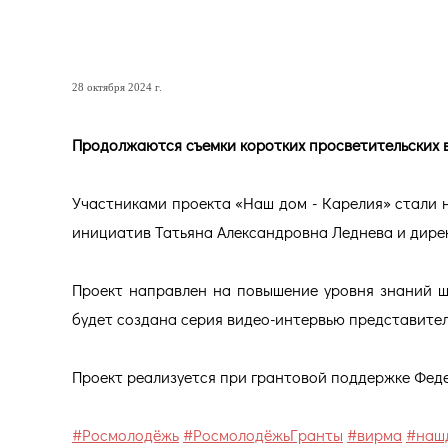
Наш дом - Карелия
28 октября 2024 г.
Продолжаются съемки коротких просветительских 
Участниками проекта «Наш дом - Карелия» стали 
инициатив Татьяна Александровна Леднева и дире
Проект направлен на повышение уровня знаний ш
будет создана серия видео-интервью представите
Проект реализуется при грантовой поддержке Феде
#Росмолодёжь
#РосмолодёжьГранты
#вирма
#наш