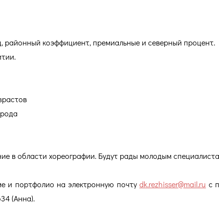
, районный коэффициент, премиальные и северный процент.
итии.
озрастов
орода
ие в области хореографии. Будут рады молодым специалиста
ме и портфолио на электронную почту
dk.rezhisser@mail.ru
с п
34 (Анна).