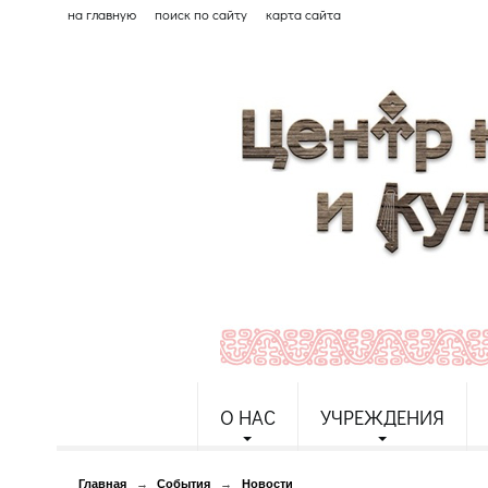
на главную
поиск по сайту
карта сайта
О НАС
УЧРЕЖДЕНИЯ
Главная
→
События
→
Новости