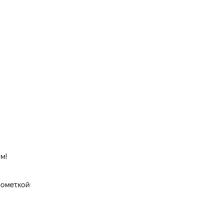
м!
ометкой