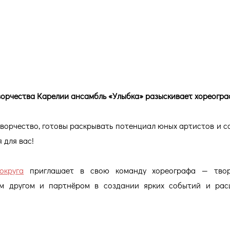
ектив художественного творче
а» разыскивает хореографа!
ворчества Карелии ансамбль «Улыбка» разыскивает хореогра
творчество, готовы раскрывать потенциал юных артистов и с
 для вас!
округа
приглашает в свою команду хореографа — творч
ым другом и партнёром в создании ярких событий и ра