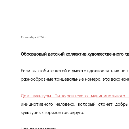
Образцовый детский колл
Карелии ансамбль «Улыбк
15 октября 2024 г.
Образцовый детский коллектив художественного т
Если вы любите детей и умеете вдохновлять их на 
разнообразные танцевальные номера, эта вакансия
Дом культуры Питкярантского муниципального 
инициативного человека, который станет добр
культурных горизонтов округа.
Что предлагают: