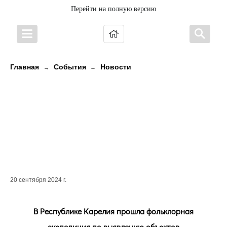
Перейти на полную версию
Главная
События
Новости
→
→
В Карелии прошла фольклорная
экспедиция по выявлению
объектов нематериального
этнокультурного достояния
России
20 сентября 2024 г.
В Республике Карелия прошла фольклорная
экспедиция по выявлению объектов