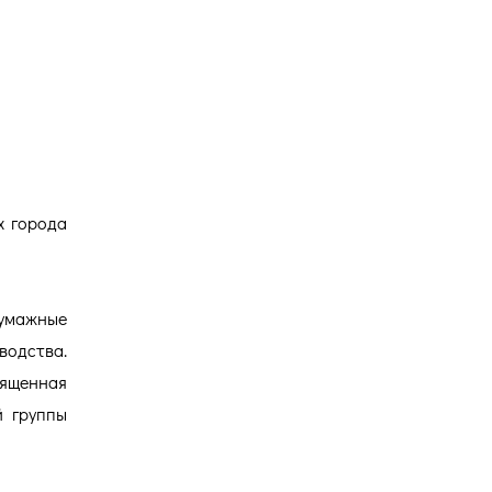
Версия для
слабовидящих
х города
Бумажные
водства.
вященная
й группы