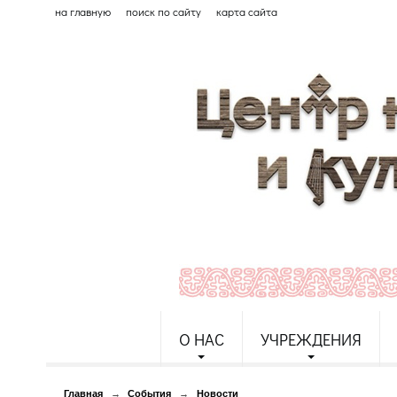
на главную
поиск по сайту
карта сайта
О НАС
УЧРЕЖДЕНИЯ
Главная
→
События
→
Новости