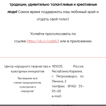
традиции, удивительно талантливые и креативные
люди!
Самое время поддержать наш любимый край и
отдать свой голос!
Успейте проголосовать по
ссылке
https://vk.cc/csdsh3
или в приложении.
Центр народного творчества и
185035, Россия,
культурных инициатив
Республика Карелия,
г. Петрозаводск, пл.
"Вытворяем всё
Ленина, 2
самое традиционное,
тел/факс (8142) 55–
культурное и
95–00
народное"
e-mail:
etnodomrk@yandex.ru
График работы: