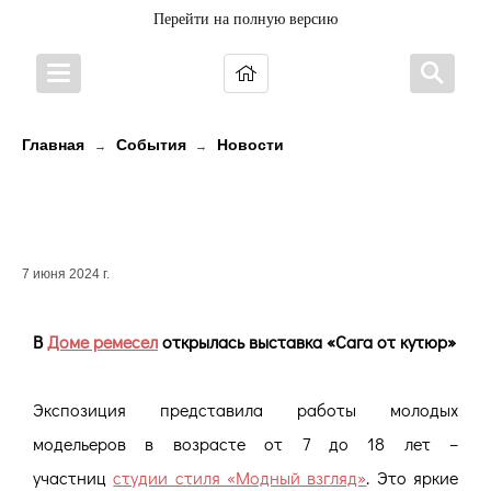
Перейти на полную версию
Главная
События
Новости
→
→
В Доме ремесел открылась
выставка «Сага от кутюр»
7 июня 2024 г.
В
Доме ремесел
открылась выставка «Сага от кутюр»
Экспозиция представила работы молодых
модельеров в возрасте от 7 до 18 лет –
участниц
студии стиля «Модный взгляд»
. Это яркие