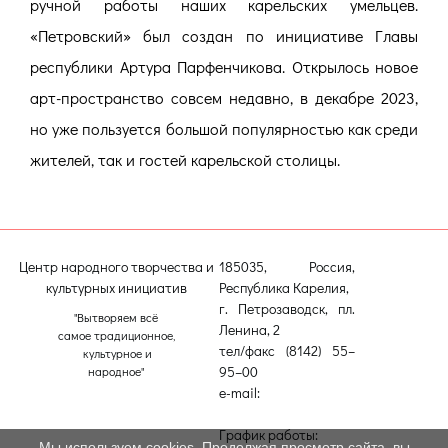
ручной работы наших карельских умельцев.
«Петровский» был создан по инициативе Главы
республики Артура Парфенчикова. Открылось новое
арт-пространство совсем недавно, в декабре 2023,
но уже пользуется большой популярностью как среди
жителей, так и гостей карельской столицы.
Центр народного творчества и
185035, Россия,
культурных инициатив
Республика Карелия,
г. Петрозаводск, пл.
"Вытворяем всё
Ленина, 2
самое традиционное,
тел/факс (8142) 55–
культурное и
95–00
народное"
e-mail:
etnodomrk@yandex.ru
График работы:
Мы используем cookies. Продолжая просмотр сайта, вы