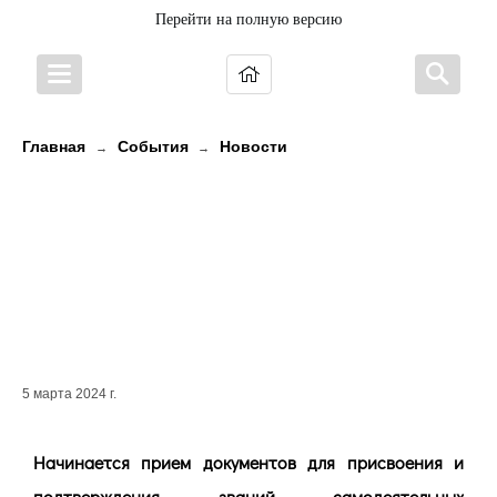
Перейти на полную версию
Главная
События
Новости
→
→
Начинается прием документов
для присвоения и подтверждения
званий самодеятельных
художественных коллективов
Карелии
5 марта 2024 г.
Начинается прием документов для присвоения и
подтверждения званий самодеятельных