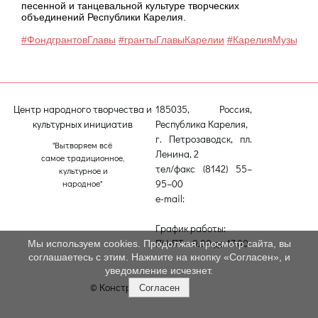
песенной и танцевальной культуре творческих
объединений Республики Карелия.
#ФондгрантовГлавы
#грантыГлавыКарелии
#КарелияМузыкаль
Центр народного творчества и
185035, Россия,
культурных инициатив
Республика Карелия,
г. Петрозаводск, пл.
"Вытворяем всё
Ленина, 2
самое традиционное,
тел/факс (8142) 55–
культурное и
95–00
народное"
e-mail:
etnodomrk@yandex.ru
График работы:
ПН-ПТ с 9.00 до 17.00
Мы используем cookies. Продолжая просмотр сайта, вы
соглашаетесь с этим. Нажмите на кнопку «Согласен», и
уведомление исчезнет.
© Конструктор сайтов
Nubex.ru
Согласен