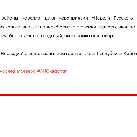
 районы Карелии, цикл мероприятий «Недели Русского С
их коллективов, издание сборника и съемки видеороликов по
емейного уклада, традиций, быта, языка или говора.
"Наследие" с использованием гранта Главы Республики Карел
наследиясевера
#АНОквартал
035, Россия, Республика Карелия,
Петрозаводск, пл. Ленина, 2
/факс (8142) 55–95–00
ail:
etnodomrk@yandex.ru
фик работы:
ПТ с 9.00 до 17.00