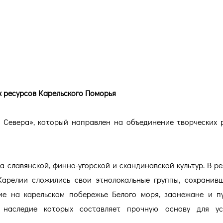
 - объединение творческих
морья
х ресурсов Карельского Поморья
 Севера», который направлен на объединение творческих 
 славянской, финно-угорской и скандинавской культур. В ре
Карелии сложились свои этнолокальные группы, сохранив
е на карельском побережье Белого моря, заонежане и п
 наследие которых составляет прочную основу для ус