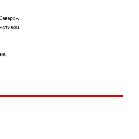
евера»,
 мотивам
ия.