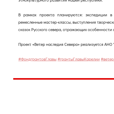
В рамках проекта планируются: экспедиции в
ремесленные мастер-классы, выступления творческ
сказок Русского севера, отражающих особенности с
Проект «Ветер наследия Севера» реализуется АНО 
#ФондгрантовГлавы
#грантыГлавыКарелии
#ветер
Центр народного творчества и культурных инициатив
185
г. 
"Вытворяем всё
тел
самое традиционное,
e-m
культурное и
Гра
народное"
ПН-