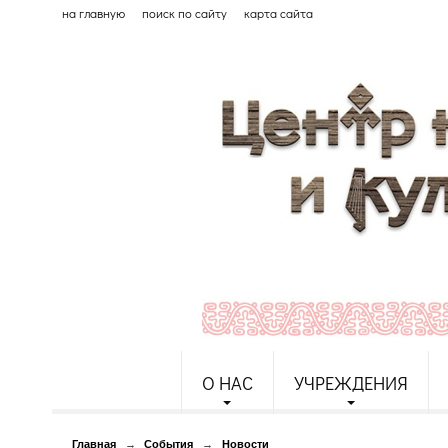
на главную
поиск по сайту
карта сайта
О НАС
УЧРЕЖДЕНИЯ
Главная
→
События
→
Новости