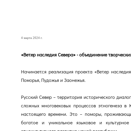
«Ветер наследия Севера»
ресурсов Карельского По
4 марта 2024 г.
«Ветер наследия Севера» - объединение творчески
Начинается реализация проекта «Ветер наследия
Поморья, Пудожья и Заонежья.
Русский Север – территория исторического диалога
сложных многовековых процессов этногенеза в 
настоящего времени. Это – поморы, проживающи
богатое и уникальное языковое и культурное
этнокультурного развития нашей республики.