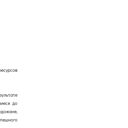
Версия для
слабовидящих
ресурсов
зультате
шиеся до
удожане,
пешного