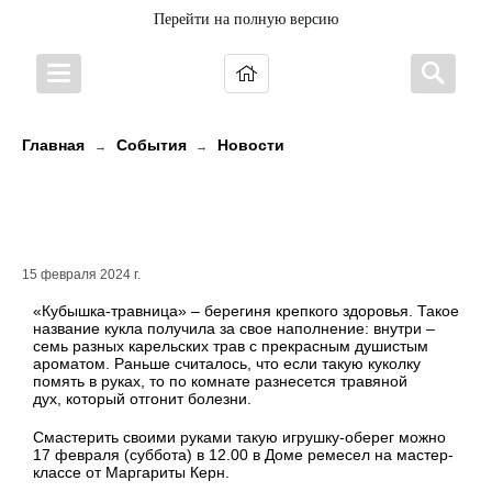
Перейти на полную версию
Главная
События
Новости
→
→
Приглашаем на полезный мастер-
класс
15 февраля 2024 г.
«Кубышка-травница» – берегиня крепкого здоровья. Такое
название кукла получила за свое наполнение: внутри –
семь разных карельских трав с прекрасным душистым
ароматом. Раньше считалось, что если такую куколку
помять в руках, то по комнате разнесется травяной
дух, который отгонит болезни.
Смастерить своими руками такую игрушку-оберег можно
17 февраля (суббота) в 12.00 в Доме ремесел на мастер-
классе от Маргариты Керн.