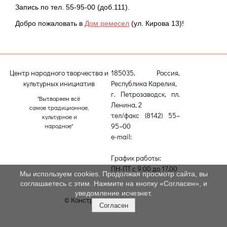
Запись по тел. 55-95-00 (доб.111).
Добро пожаловать в
Дом ремесел
(ул. Кирова 13)!
Центр народного творчества и
185035, Россия,
культурных инициатив
Республика Карелия,
г. Петрозаводск, пл.
"Вытворяем всё
Ленина, 2
самое традиционное,
тел/факс (8142) 55–
культурное и
95–00
народное"
e-mail:
etnodomrk@yandex.ru
График работы:
ПН-ПТ с 9.00 до 17.00
Мы используем cookies. Продолжая просмотр сайта, вы
соглашаетесь с этим. Нажмите на кнопку «Согласен», и
уведомление исчезнет.
© Конструктор сайтов
Nubex.ru
Согласен