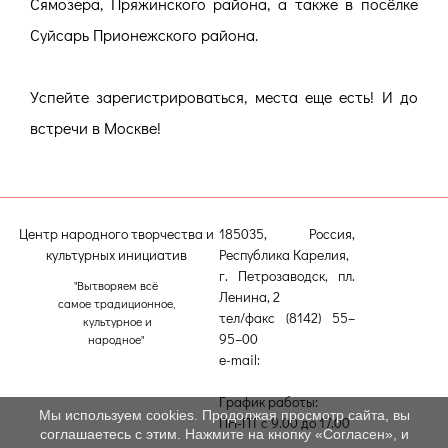
Сямозера, Пряжинского района, а также в посёлке
Суйсарь Прионежского района.
Успейте зарегистрироваться, места еще есть! И до
встречи в Москве!
Центр народного творчества и
185035, Россия,
культурных инициатив
Республика Карелия,
г. Петрозаводск, пл.
"Вытворяем всё
Ленина, 2
самое традиционное,
тел/факс (8142) 55–
культурное и
95–00
народное"
e-mail:
etnodomrk@yandex.ru
График работы:
Мы используем cookies. Продолжая просмотр сайта, вы
ПН-ПТ с 9.00 до 17.00
соглашаетесь с этим. Нажмите на кнопку «Согласен», и