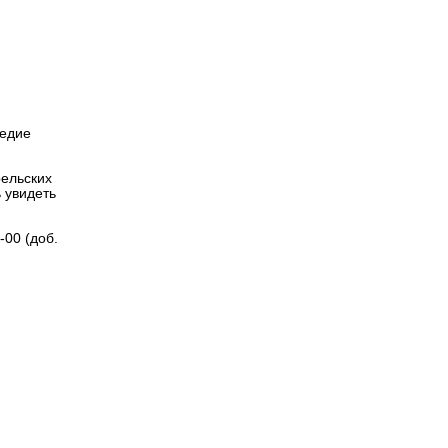
Версия для
слабовидящих
ледие
рельских
 увидеть
-00 (доб.