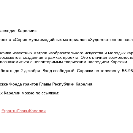
елии
наследие Карелии»
роекта «Серия мультимедийных материалов «Художественное нас
афики известных мэтров изобразительного искусства и молодых ка
еосюжетов, созданная в рамках проекта. Это отличная возможность
 познакомиться с неповторимым творческим наследием Карелии.
отать до 2 декабря. Вход свободный. Справки по телефону: 55-95
жке Фонда грантов Главы Республики Карелия.
ах Карелии можно по ссылкам:
ы
#грантыГлавыКарелии