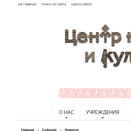
на главную
поиск по сайту
карта сайта
О НАС
УЧРЕЖДЕНИЯ
Главная
→
События
→
Новости