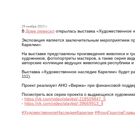
Творческое наследие Кар
29 ноября 2023 г.
В
Доме ремесел
открылась выставка «Художественное 
Экспозиция является заключительным мероприятием п
Карелии».
На выставке представлены произведения живописи и гр
художников, фотопортреты мастеров, а также серия вид
авторские коллекции ведущих живописцев республики и
Выставка «Художественное наследие Карелии» будет раб
111).
Проект реализует АНО «Вирма» при финансовой поддер
Посмотреть все серии проекта о выдающихся художник
-
https://vk.com/video/playlist/-218509847_5
-
https://vk.com/video/playlist/-39669913_4
#ХудожественноеНаследиеКарелии
#ФондГрантовГлав