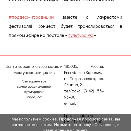
#поддержитрадиции
вместе с лауреатами
фестиваля! Концерт будет транслироваться в
прямом эфире на портале «
Культура.РФ
»
Центр народного творчества и
185035, Россия,
культурных инициатив
Республика Карелия,
г. Петрозаводск, пл.
"Вытворяем всё
Ленина, 2
самое традиционное,
тел/факс (8142) 55–
культурное и
95–00
народное"
e-mail:
etnodomrk@yandex.ru
График работы:
Мы используем cookies. Продолжая просмотр сайта, вы
ПН-ПТ с 9.00 до 17.00
соглашаетесь с этим. Нажмите на кнопку «Согласен», и
уведомление исчезнет.