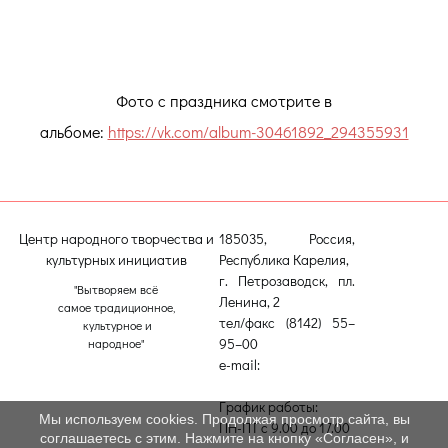
Фото с праздника смотрите в
альбоме:
https://vk.com/album-30461892_294355931
Центр народного творчества и
185035, Россия,
культурных инициатив
Республика Карелия,
г. Петрозаводск, пл.
"Вытворяем всё
Ленина, 2
самое традиционное,
тел/факс (8142) 55–
культурное и
95–00
народное"
e-mail:
etnodomrk@yandex.ru
График работы:
Мы используем cookies. Продолжая просмотр сайта, вы
ПН-ПТ с 9.00 до 17.00
соглашаетесь с этим. Нажмите на кнопку «Согласен», и