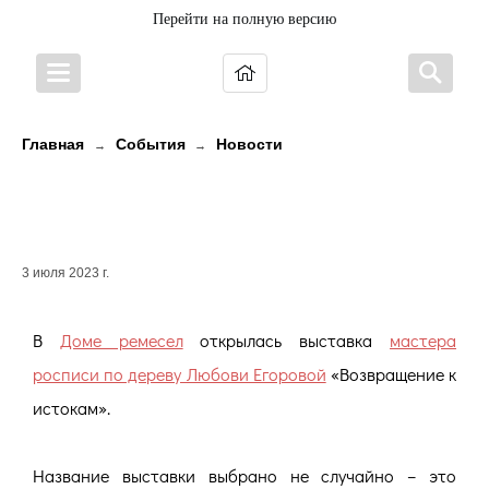
Перейти на полную версию
Главная
События
Новости
→
→
НАСТОЯЩИЙ ПРАЗДНИК В ДОМЕ
РЕМЕСЕЛ
3 июля 2023 г.
В
Доме ремесел
открылась выставка
мастера
росписи по дереву Любови Егоровой
«Возвращение к
истокам».
Название выставки выбрано не случайно – это