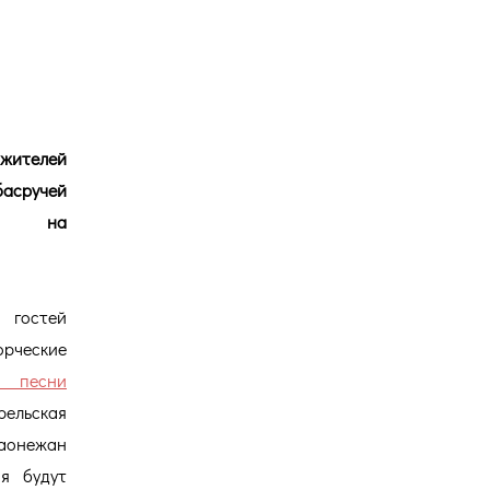
Версия для
слабовидящих
 жителей
асручей
на на
гостей
рческие
й песни
ельская
аонежан
я будут