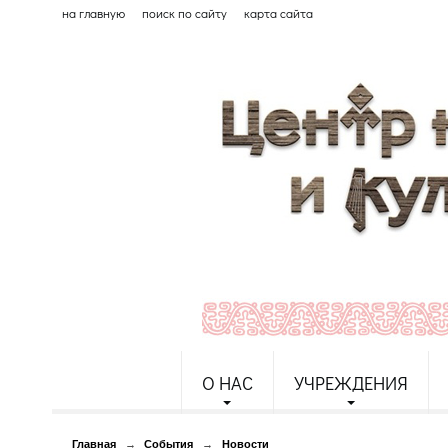
на главную
поиск по сайту
карта сайта
О НАС
УЧРЕЖДЕНИЯ
Главная
→
События
→
Новости