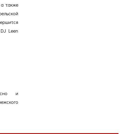
 а также
ельской
ершится
 DJ Leen
есно и
ежского