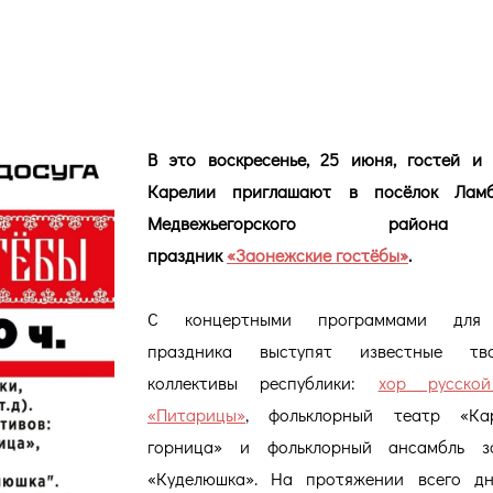
ЗАОНЕЖСКИЕ ГОСТЁБЫ!
В это воскресенье, 25 июня, гостей и
Карелии приглашают в посёлок Ламб
Медвежьегорского райо
праздник
«Заонежские гостёбы»
.
С концертными программами для 
праздника выступят известные тво
коллективы республики:
хор русско
«Питарицы»
, фольклорный театр «Кар
горница» и фольклорный ансамбль з
«Куделюшка». На протяжении всего дн