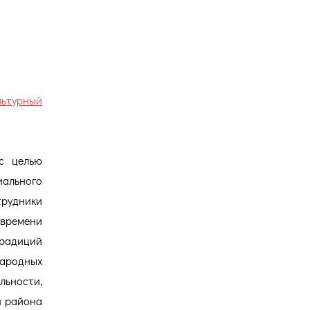
Версия для
слабовидящих
льтурный
с целью
ального
трудники
времени
радиций
народных
ьности,
я района