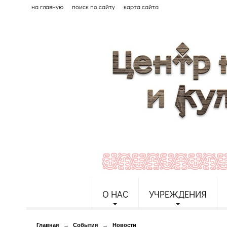
на главную
поиск по сайту
карта сайта
О НАС
УЧРЕЖДЕНИЯ
Главная
→
События
→
Новости