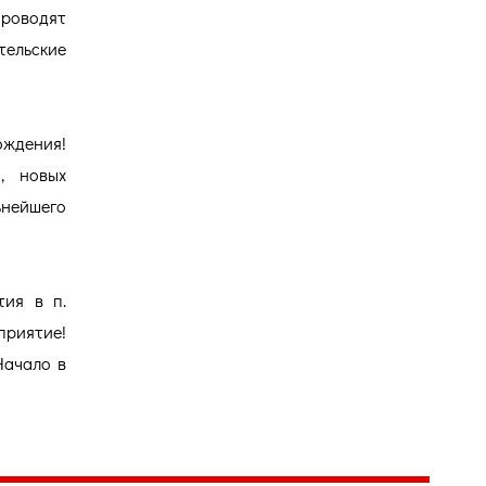
проводят
тельские
ождения!
, новых
нейшего
тия в п.
риятие!
Начало в