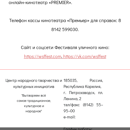
онлайн-кинотеатр «PREMIER».
Телефон кассы
кинотеатра «Премьер»
для справок: 8
8142 599030.
Сайт и соцсети Фестиваля уличного кино:
https://wsffest.com
,
https://vk.com/wsffest
Центр народного творчества и
185035, Россия,
культурных инициатив
Республика Карелия,
г. Петрозаводск, пл.
"Вытворяем всё
Ленина, 2
самое традиционное,
тел/факс (8142) 55–
культурное и
95–00
народное"
e-mail:
etnodomrk@yandex.ru
График работы: