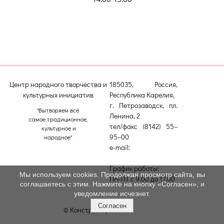
Центр народного творчества и
185035, Россия,
культурных инициатив
Республика Карелия,
г. Петрозаводск, пл.
"Вытворяем всё
Ленина, 2
самое традиционное,
тел/факс (8142) 55–
культурное и
95–00
народное"
e-mail:
etnodomrk@yandex.ru
График работы:
Мы используем cookies. Продолжая просмотр сайта, вы
ПН-ПТ с 9.00 до 17.00
соглашаетесь с этим. Нажмите на кнопку «Согласен», и
уведомление исчезнет.
Согласен
© Конструктор сайтов
Nubex.ru