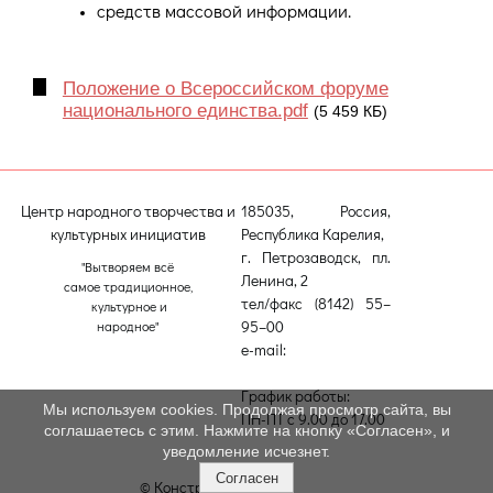
средств массовой информации.
Положение о Всероссийском форуме
национального единства.pdf
(5 459 КБ)
Центр народного творчества и
185035, Россия,
культурных инициатив
Республика Карелия,
г. Петрозаводск, пл.
"Вытворяем всё
Ленина, 2
самое традиционное,
тел/факс (8142) 55–
культурное и
95–00
народное"
e-mail:
etnodomrk@yandex.ru
График работы:
Мы используем cookies. Продолжая просмотр сайта, вы
ПН-ПТ с 9.00 до 17.00
соглашаетесь с этим. Нажмите на кнопку «Согласен», и
уведомление исчезнет.
Согласен
© Конструктор сайтов
Nubex.ru