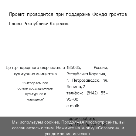
Проект проводится при поддержке Фонда грантов
Главы Республики Карелия.
Центр народного творчества и
185035, Россия,
культурных инициатив
Республика Карелия,
г. Петрозаводск, пл.
"Вытворяем всё
Ленина, 2
самое традиционное,
тел/факс (8142) 55–
культурное и
95–00
народное"
e-mail:
etnodomrk@yandex.ru
График работы:
Мы используем cookies. Продолжая просмотр сайта, вы
ПН-ПТ с 9.00 до 17.00
соглашаетесь с этим. Нажмите на кнопку «Согласен», и
уведомление исчезнет.