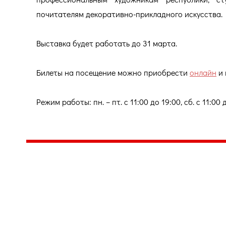
почитателям декоративно-прикладного искусства.
Выставка будет работать до 31 марта.
Билеты на посещение можно приобрести
онлайн
и 
Режим работы: пн. – пт. с 11:00 до 19:00, сб. с 11:00
Центр народного творчества и культурных инициатив
185
г. 
"Вытворяем всё
тел
самое традиционное,
e-m
культурное и
Гра
народное"
ПН-