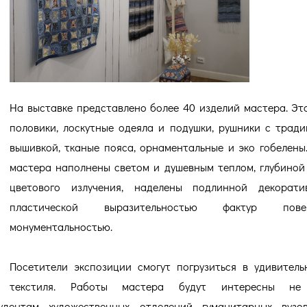
На выставке представлено более 40 изделий мастера. Эт
половики, лоскутные одеяла и подушки, рушники с трад
вышивкой, тканые пояса, орнаментальные и эко гобелены
мастера наполнены светом и душевным теплом, глубиной
цветового излучения, наделены подлинной декоратив
пластической выразительностью фактур повер
монументальностью.
Посетители экспозиции смогут погрузиться в удивител
текстиля. Работы мастера будут интересны не
удентам художественных отделений гуманитарных вузо