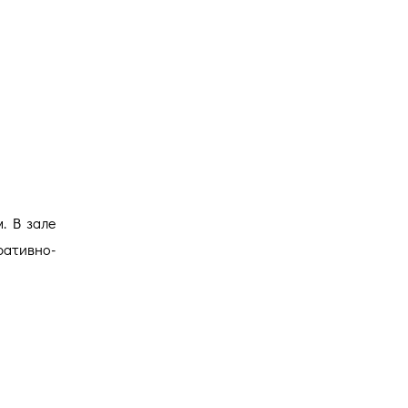
Версия для
слабовидящих
. В зале
ративно-