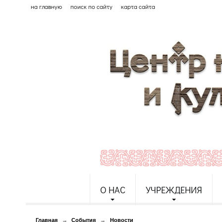
на главную
поиск по сайту
карта сайта
О НАС
УЧРЕЖДЕНИЯ
Главная
→
События
→
Новости