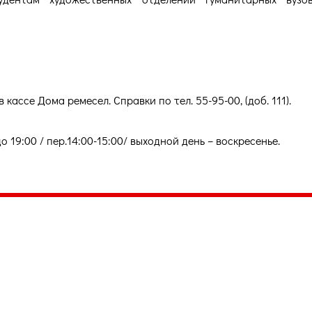
в кассе Дома ремесел. Справки по тел. 55-95-00, (доб. 111).
 до 19:00 / пер.14:00-15:00/ выходной день – воскресенье.
035, Россия, Республика Карелия,
Петрозаводск, пл. Ленина, 2
/факс (8142) 55–95–00
ail:
etnodomrk@yandex.ru
фик работы:
ПТ с 9.00 до 17.00