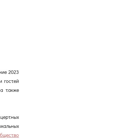
Версия для
слабовидящих
ние 2023
и гостей
 а также
нцертных
ыкальных
бщество