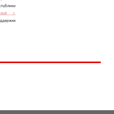
ублики
лой г.
ддержке