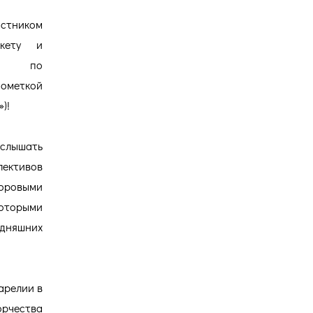
стником
кету и
 по
ометкой
)!
слышать
лективов
оровыми
которыми
дняшних
арелии в
орчества