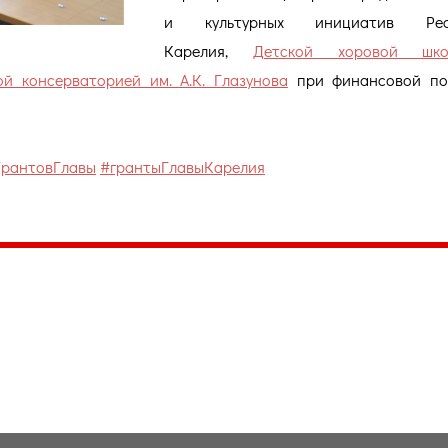
и культурных инициатив Респ
Карелия,
Детской хоровой шко
й консерваторией им. А.К. Глазунова
при финансовой по
рантовГлавы
#грантыГлавыКарелия
035, Россия, Республика Карелия,
Петрозаводск, пл. Ленина, 2
/факс (8142) 55–95–00
ail:
etnodomrk@yandex.ru
фик работы:
ПТ с 9.00 до 17.00