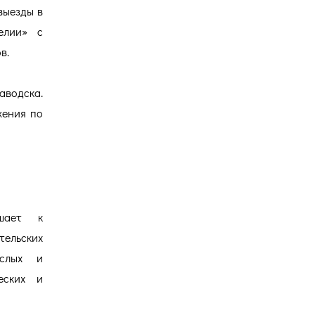
выезды в
елии» с
в.
аводска.
жения по
шает к
тельских
ослых и
еских и