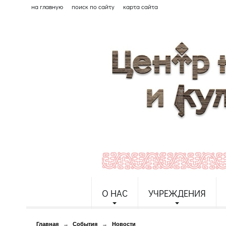
на главную
поиск по сайту
карта сайта
О НАС
УЧРЕЖДЕНИЯ
Главная
→
События
→
Новости