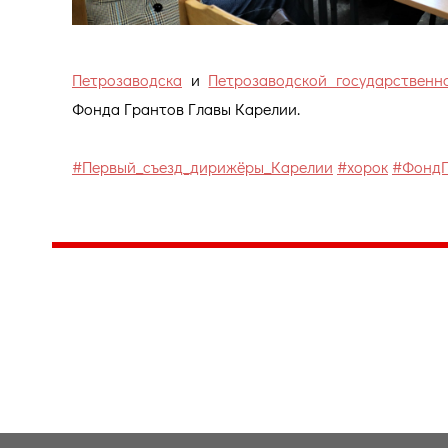
Петрозаводска
и
Петрозаводской государственно
Фонда Грантов Главы Карелии.
#Первый_съезд_дирижёры_Карелии
#хорок
#ФондГ
Центр народного творчества и культурных инициатив
185
г. 
"Вытворяем всё
тел
самое традиционное,
e-m
культурное и
Гра
народное"
ПН-
© Конструктор сайтов
Nubex.ru