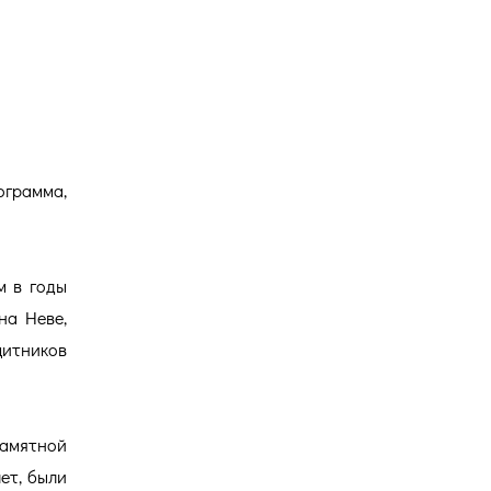
Версия для
слабовидящих
грамма,
м в годы
на Неве,
щитников
памятной
ет, были