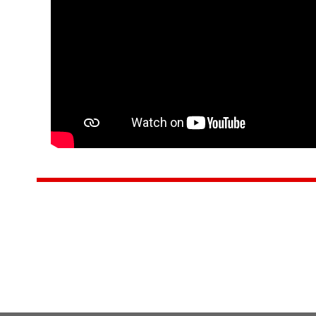
Центр народного творчества и культурных инициатив
185
г. 
"Вытворяем всё
тел
самое традиционное,
e-m
культурное и
Гра
народное"
ПН-
© Конструктор сайтов
Nubex.ru