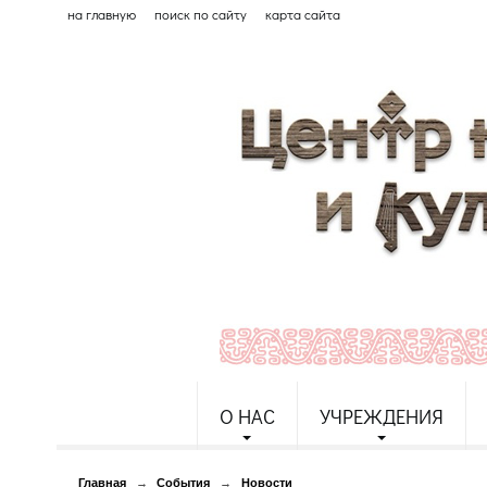
на главную
поиск по сайту
карта сайта
О НАС
УЧРЕЖДЕНИЯ
Главная
→
События
→
Новости