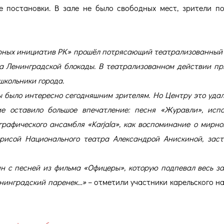
 постановки. В зале не было свободных мест, зрители п
урных инициатив РК» прошёл потрясающий театрализованный 
а Ленинградской блокады. В театрализованном действии п
школьники города.
ы было интересно сегодняшним зрителям. Но Центру это удало
ие оставило большое впечатление: песня «Журавли», исп
рафического ансамбля «Karjala», как воспоминание о мирно
трисой Национального театра Александрой Анискиной, зас
ин с песней из фильма «Офицеры», которую подпевал весь за
нинградский паренек…»
– отметили участники карельского н