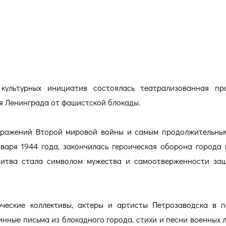
НИНГРАД
культурных инициатив состоялась театрализованная про
я Ленинграда от фашистской блокады.
сражений Второй мировой войны и самым продолжительны
нваря 1944 года, закончилась героическая оборона города 
битва стала символом мужества и самоотверженности за
ческие коллективы, актеры и артисты Петрозаводска в 
нные письма из блокадного города, стихи и песни военных л