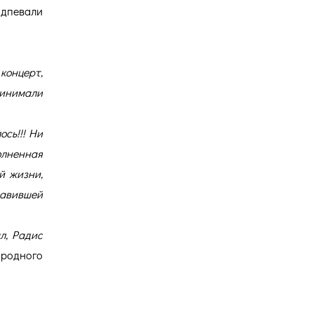
одпевали
концерт,
ринимали
сь!!! Ни
олненная
й жизни,
тавившей
л, Радис
ародного