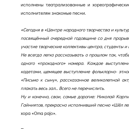
исполнены театрализованные и хореографические
исполнителям знакомые песни.
«Сегодня в «Центре народного творчества и культ
посвящённый очередной годовщине со дня прорыв
участие творческие коллективы центра, студенты и 
Не всегда легко рассказывать о прошлом так, чтоб
одного «проходного» номера. Каждое выступлен
кадетами, щемящее выступление фольклорно- этног
«Письмо к сыну», рассказанное великолепной ак
плакать весь зал... Всего не перечислить.
Ну и конечно, свои, самые дорогие: Николай Карп
Гайниятов, прекрасно исполнивший песню «Шёл ле
хора «Oma pajo».