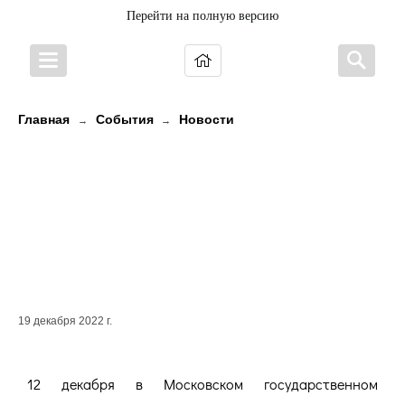
Перейти на полную версию
Главная
События
Новости
→
→
Солисты оркестра национальных
инструментов Карелии
представили республику на гала-
концерте «Звезды народного
искусства» в Москве
19 декабря 2022 г.
12 декабря в Московском государственном