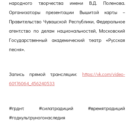
народного творчества имени В.Д. Поленова.
Организаторы презентации Вышитой карты –
Правительство Чувашской Республики, Федеральное
агентство по делам национальностей, Московский
Государственный академический театр «Русская
песня».
Запись прямой трансляции:
https://vk.com/video-
60176064_456240533
#грднт #силатрадиций #времятрадиций
#годкультруногонаследия