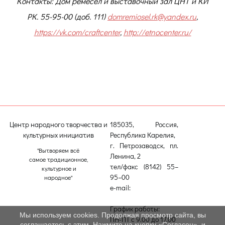
Контакты: Дом ремёсел и выставочный зал ЦНТ и КИ
РК. 55-95-00 (доб. 111)
domremiosel.rk@yandex.ru
,
https://vk.com/craftcenter
,
http://etnocenter.ru/
!
Центр народного творчества и
185035, Россия,
культурных инициатив
Республика Карелия,
г. Петрозаводск, пл.
"Вытворяем всё
Ленина, 2
самое традиционное,
тел/факс (8142) 55–
культурное и
95–00
народное"
e-mail:
etnodomrk@yandex.ru
График работы:
Мы используем cookies. Продолжая просмотр сайта, вы
ПН-ПТ с 9.00 до 17.00
соглашаетесь с этим. Нажмите на кнопку «Согласен», и