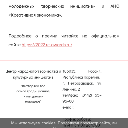
молодежных творческих инициатив» и АНО
«Креативная экономика».
Подробнее о премии читайте на официальном
сайте
https://2022.rc-awards.ru/
Центр народного творчества и
185035, Россия,
культурных инициатив
Республика Карелия,
г. Петрозаводск, пл.
"Вытворяем всё
Ленина, 2
самое традиционное,
тел/факс (8142) 55–
культурное и
95–00
народное"
e-mail:
etnodomrk@yandex.ru
График работы:
Мы используем cookies. Продолжая просмотр сайта, вы
ПН-ПТ с 9.00 до 17.00