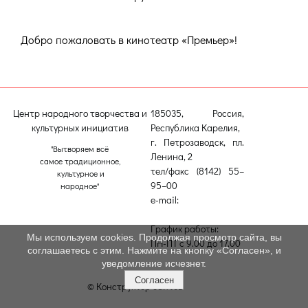
Добро пожаловать в кинотеатр «Премьер»!
Центр народного творчества и
185035, Россия,
культурных инициатив
Республика Карелия,
г. Петрозаводск, пл.
"Вытворяем всё
Ленина, 2
самое традиционное,
тел/факс (8142) 55–
культурное и
95–00
народное"
e-mail:
etnodomrk@yandex.ru
График работы:
Мы используем cookies. Продолжая просмотр сайта, вы
ПН-ПТ с 9.00 до 17.00
соглашаетесь с этим. Нажмите на кнопку «Согласен», и
уведомление исчезнет.
Согласен
© Конструктор сайтов
Nubex.ru