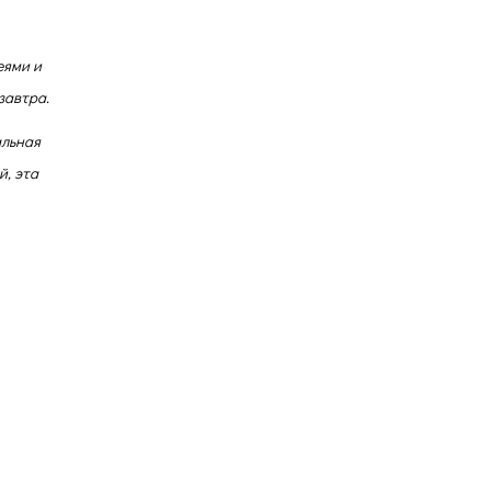
еями и
завтра.
альная
й, эта