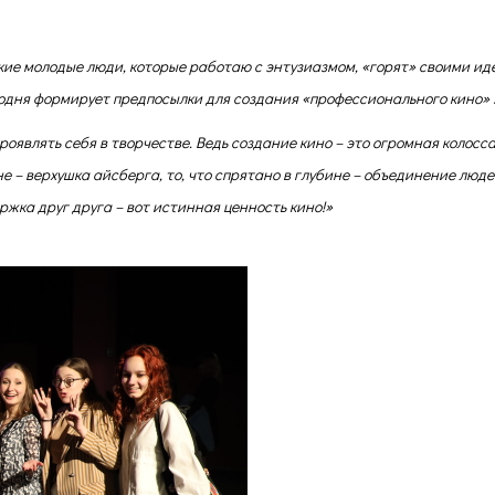
такие молодые люди, которые работаю с энтузиазмом, «горят» своими ид
одня формирует предпосылки для создания «профессионального кино» 
роявлять себя в творчестве. Ведь создание кино – это огромная колосс
е – верхушка айсберга, то, что спрятано в глубине – объединение люде
жка друг друга – вот истинная ценность кино!»