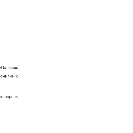
 «На краю
наниями о
на апрель.