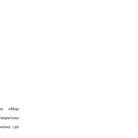
а:
«Мир
еоретики
иона, где