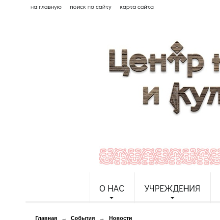
на главную
поиск по сайту
карта сайта
О НАС
УЧРЕЖДЕНИЯ
Главная
→
События
→
Новости