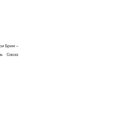
Версия для
слабовидящих
ри Брим –
ль Союза