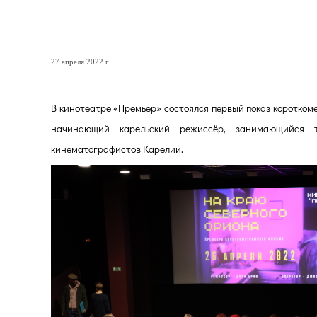
Молодое кино Карелии
27 апреля 2022 г.
В кинотеатре «Премьер» состоялся первый показ коротко
начинающий карельский режиссёр, занимающийся т
кинематографистов Карелии.