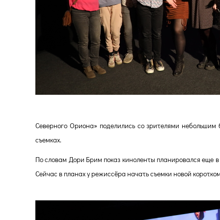
Северного Ориона» поделились со зрителями небольшим
съемках.
По словам Дори Брим показ киноленты планировался еще в 
Сейчас в планах у режиссёра начать съемки новой коротк