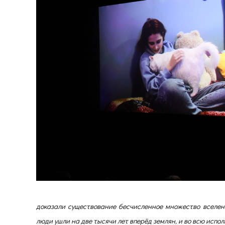
доказали существование бесчисленное множество вселенн
люди ушли на две тысячи лет вперёд землян, и во всю испо