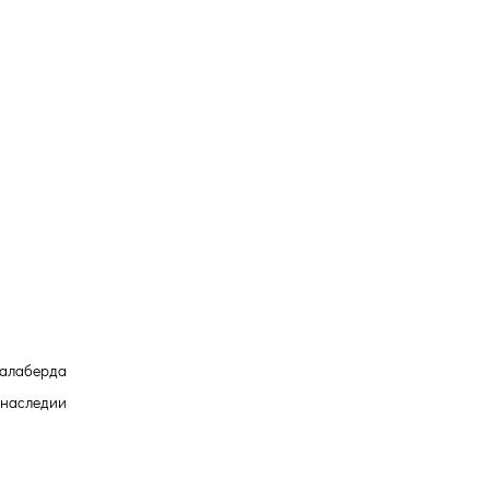
алаберда
 наследии