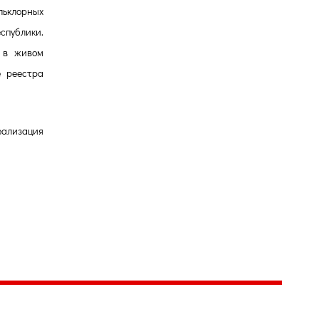
льклорных
спублики.
 в живом
е реестра
еализация