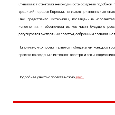
Специалист отметила необходимость создания подобной п
традиций народов Карелии, не только признанных легенд
Она представила материалы, посвященные исполнител
исполнении, и обозначила их как часть будущего рее
регулируется экспертным советом, собранным специально 
Напомним, что проект является победителем конкурса гр
проекта по созданию интернет-реестра и его информацион
Подробнее узнать о проекте можно
здесь
Центр народного творчества и культурных инициатив
185
г. 