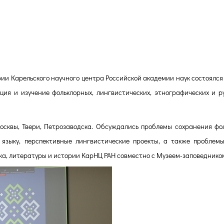
стра нематериального культур
елия: интернет-ресурс «TAJU»
ории Карельского научного центра Российской академии наук состоялся
ия и изучение фольклорных, лингвистических, этнографических и р
осквы, Твери, Петрозаводска. Обсуждались проблемы сохранения фо
у языку, перспективные лингвистические проекты, а также проблем
а, литературы и истории КарНЦ РАН совместно с Музеем-заповеднико