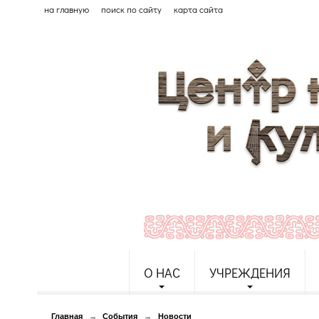
на главную
поиск по сайту
карта сайта
О НАС
УЧРЕЖДЕНИЯ
Главная
→
События
→
Новости