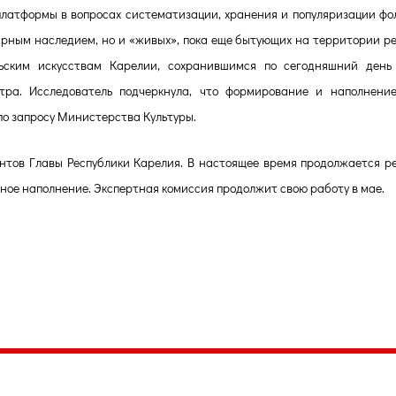
латформы в вопросах систематизации, хранения и популяризации фо
арным наследием, но и «живых», пока еще бытующих на территории ре
ьским искусствам Карелии, сохранившимся по сегодняшний день
стра. Исследователь подчеркнула, что формирование и наполнени
по запросу Министерства Культуры.
антов Главы Республики Карелия. В настоящее время продолжается р
ное наполнение. Экспертная комиссия продолжит свою работу в мае.
035, Россия, Республика Карелия,
Петрозаводск, пл. Ленина, 2