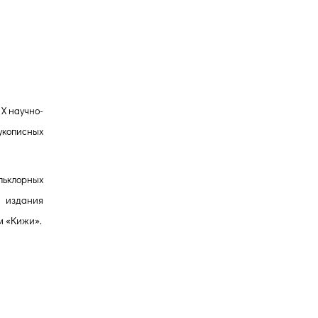
Версия для
ного
слабовидящих
 X научно-
укописных
льклорных
ы издания
м «Кижи».