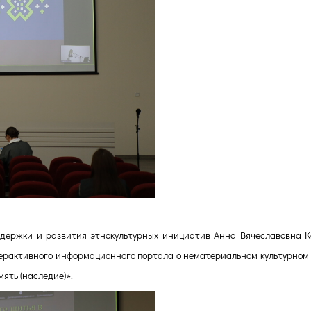
держки и развития этнокультурных инициатив
Анна Вячеславовна К
терактивного информационного портала о нематериальном культурном
мять (наследие)».