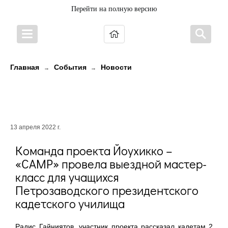
Перейти на полную версию
Главная
События
Новости
→
→
Мастер-класс по игре на
йоухикко
13 апреля 2022 г.
Команда проекта Йоухикко –
«CAMP» провела выездной мастер-
класс для учащихся
Петрозаводского президентского
кадетского училища
Радис Гайниятов, участник проекта рассказал кадетам 2