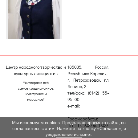
Центр народного творчества и
185035, Россия,
культурных инициатив
Республика Карелия,
г. Петрозаводск, пл.
"Вытворяем всё
Ленина, 2
самое традиционное,
тел/факс (8142) 55–
культурное и
95–00
народное"
e-mail:
etnodomrk@yandex.ru
График работы:
Мы используем cookies. Продолжая просмотр сайта, вы
ПН-ПТ с 9.00 до 17.00
соглашаетесь с этим. Нажмите на кнопку «Согласен», и
уведомление исчезнет.