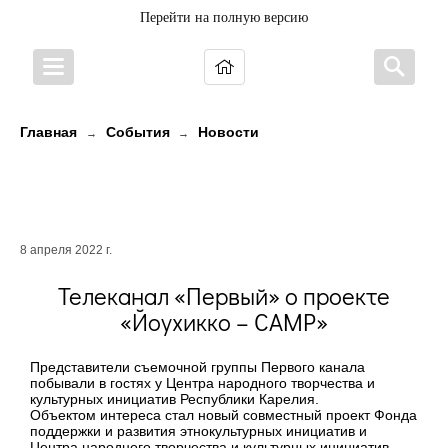
Перейти на полную версию
Главная
События
Новости
→
→
Телеканал «Первый» о проекте
«Йоухикко – CAMP»
8 апреля 2022 г.
Телеканал «Первый» о проекте
«Йоухикко – CAMP»
Представители съемочной группы Первого канала
побывали в гостях у Центра народного творчества и
культурных инициатив Республики Карелия.
Объектом интереса стал новый совместный проект Фонда
поддержки и развития этнокультурных инициатив и
Центра народного творчества и культурных инициатив